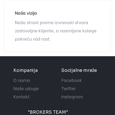
Naša vizija
Naša strast prema izvrsnosti stvara
zadovoljne klijente, a nasmijane kolege
pokreću naš rast.
Kompanija
Socijalne mreže
O nama
Facebook
Naše usluge
Twitter
Kontakt
Instagram
"BROKERS TEAM"