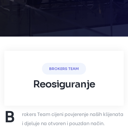
BROKERS TEAM
Reosiguranje
B
rokers Team cijeni povjerenje naših klijenata
i djeluje na otvoren i pouzdan način.